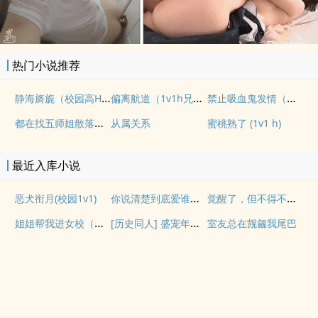
热门小说推荐
静海旖旎（校园高H）
偏离航道（1v1h兄妹骨科bg）
禁止吸血鬼发情（姐狗高H 1v1）
都在找五师姐散落的法宝
从属关系
蜜桃熟了 (1v1 h)
最近入库小说
你说清楚到底爱谁（gl纯百）
觉醒了，但不得不做!【校园NPH】
恶犬衔月(校园1v1)
姐姐帮我进女校（骨科，NPH，年下）
[历史同人] 盛宠年贵妃：娘娘她只想当太后
室友总在觊觎我尾巴