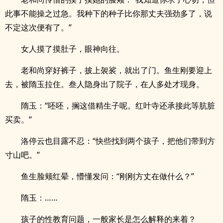
此事不能操之过急。我种下的种子比你那丈夫强劲多了，说
不定这次便有了。”
女人摸了摸肚子，眼神向往。
老和尚穿好裤子，披上袈裟，就出了门。鱼生刚要迎上
去，被隋玉拉住。叁人隐身出了院子，在人多处才现身。
隋玉：“呸呸，搁这借精生子呢。红叶寺还承接此等肮脏
买卖。”
洛停云也目露不忍：“快些找到两个孩子，把他们带到方
寸山吧。”
鱼生脸颊红晕，懵懂发问：“刚刚方丈在做什么？”
隋玉：……
孩子的性教育问题，一般家长是怎么解释的来着？