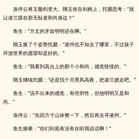
洛停云将玉髓剑变大。隋玉坐在剑柄上，托腮思考：“就
让凌兰跟在那无耻老和尚身边？”
鱼生：“方丈的牙齿明明还在啊。”
隋玉换了个姿势托腮：“凌州也不知去了哪里，不过孩子
环游世界的愿望却是好的。”
鱼生：“我看到高台上的那个小和尚，感觉怪怪的。”
隋玉继续托腮：“还是找个月黑风高夜，把凌兰掳走吧。”
鱼生：“说不出来的感觉，有些邪性，但他明明又是和
尚。”
洛停云：“先回方寸山休整一下，然后再去寻凌州。”
鱼生握拳：“你们到底有没有在听我说话啊！”