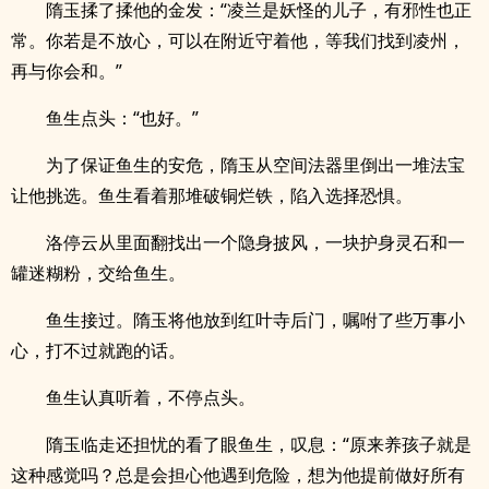
隋玉揉了揉他的金发：“凌兰是妖怪的儿子，有邪性也正
常。你若是不放心，可以在附近守着他，等我们找到凌州，
再与你会和。”
鱼生点头：“也好。”
为了保证鱼生的安危，隋玉从空间法器里倒出一堆法宝
让他挑选。鱼生看着那堆破铜烂铁，陷入选择恐惧。
洛停云从里面翻找出一个隐身披风，一块护身灵石和一
罐迷糊粉，交给鱼生。
鱼生接过。隋玉将他放到红叶寺后门，嘱咐了些万事小
心，打不过就跑的话。
鱼生认真听着，不停点头。
隋玉临走还担忧的看了眼鱼生，叹息：“原来养孩子就是
这种感觉吗？总是会担心他遇到危险，想为他提前做好所有