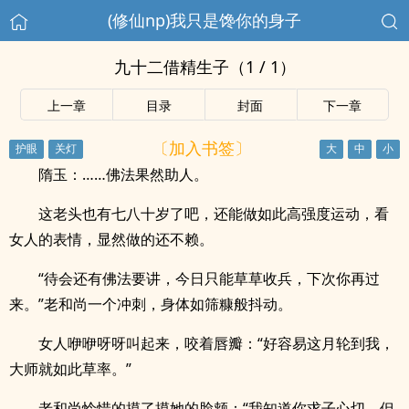
(修仙np)我只是馋你的身子
九十二借精生子（1 / 1）
上一章
目录
封面
下一章
〔加入书签〕
隋玉：……佛法果然助人。
这老头也有七八十岁了吧，还能做如此高强度运动，看
女人的表情，显然做的还不赖。
“待会还有佛法要讲，今日只能草草收兵，下次你再过
来。”老和尚一个冲刺，身体如筛糠般抖动。
女人咿咿呀呀叫起来，咬着唇瓣：“好容易这月轮到我，
大师就如此草率。”
老和尚怜惜的摸了摸她的脸颊：“我知道你求子心切，但