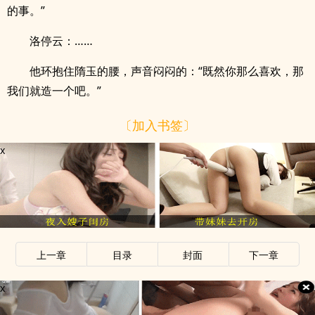
的事。”
洛停云：……
他环抱住隋玉的腰，声音闷闷的：“既然你那么喜欢，那
我们就造一个吧。”
〔加入书签〕
x
上一章
目录
封面
下一章
x