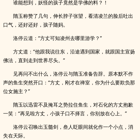
谁能想到，妖怪的孩子竟然是学佛的料？！
隋玉称赞了几句，伸长脖子张望，看清凌兰的脸后吐出
口气，还好还好，孩子随妈。
洛停云道：“方丈可知凌州去哪里游学？”
方丈道：“他跟我说往东，沿途遇到国家，就跟国主宣扬
佛法，直到走到世界尽头。”
见再问不出什么，洛停云与隋玉准备告辞。原本默不作
声的鱼生突然开口：“方丈，刚才在禅室，你为什么要欺负那
位女施主？”
隋玉以迅雷不及掩耳之势拉住鱼生，对石化的方丈抱歉
一笑：“再见啦方丈，小孩子口不择言，你别放在心上。”
洛停云召唤出玉髓剑，叁人眨眼间就化作一个小点，消
失在天际。