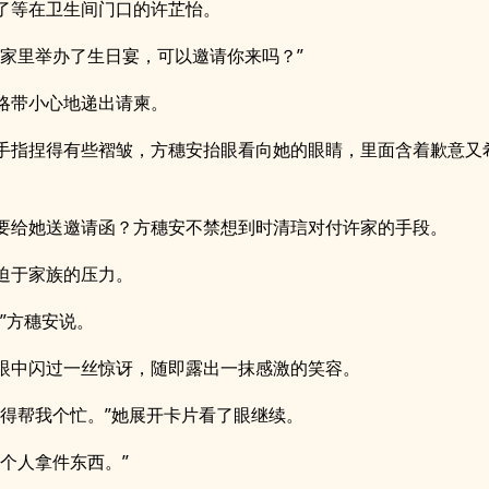
了等在卫生间门口的许芷怡。
，家里举办了生日宴，可以邀请你来吗？”
略带小心地递出请柬。
手指捏得有些褶皱，方穗安抬眼看向她的眼睛，里面含着歉意又
要给她送邀请函？方穗安不禁想到时清琂对付许家的手段。
迫于家族的压力。
。”方穗安说。
眼中闪过一丝惊讶，随即露出一抹感激的笑容。
你得帮我个忙。”她展开卡片看了眼继续。
一个人拿件东西。”