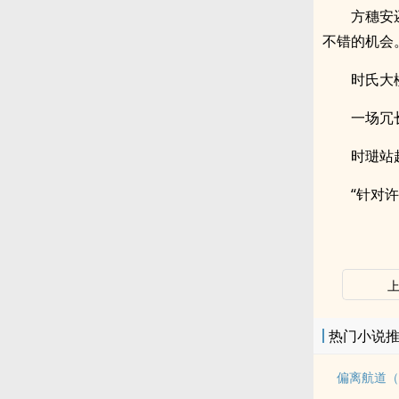
方穗安
不错的机会
时氏大
一场冗
时琎站
“针对
热门小说
偏离航道（