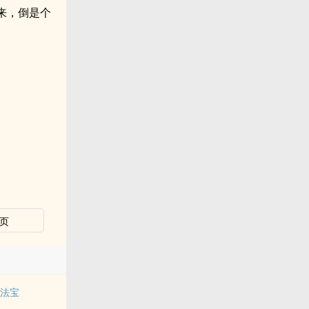
来，倒是个
页
的法宝