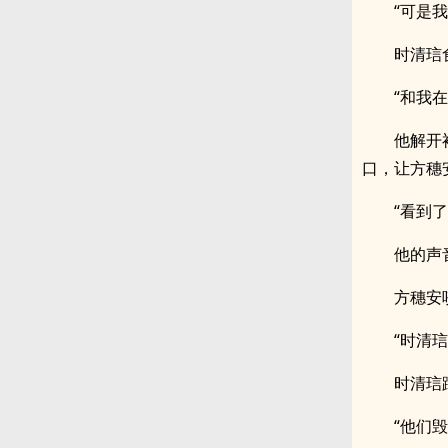
“可是
时清琂
“和我
他解开
口，让方穗
“看到
他的声
方穗安
“时清
时清琂
“他们