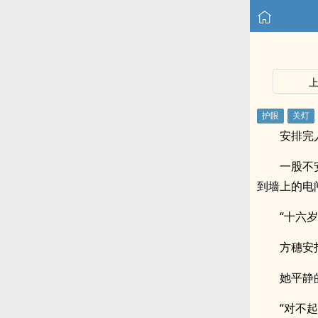
安排完
一股不
到墙上的电
“十六
方穗安
她平静
“对不起