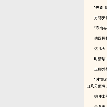
“去查清
方穗安
“序南
他回握
这几天
时清琂
走廊外
“时”
出几分疲惫
她伸出
是夏末