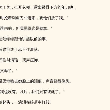
笑了笑，扯开衣领，露出锁骨下方陈年刀疤，
当时抡着剁鱼刀冲进来，要他们放了我。”
被误伤的，但我觉得这是勋章。”
陆陆续续跟他讲起以前的事。
后眼泪终于忍不住滑落。
环住时清琂，哭声压抑。
没父母了。”
温柔地吻去她脸上的泪痕，声音轻得像风。
，我也没有。以后，我们只有彼此了。”
抬起头，一滴泪在眼眶中打转。