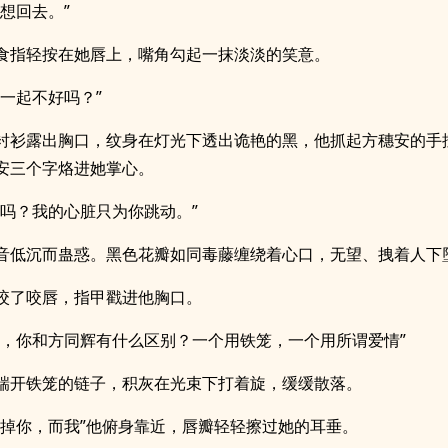
我想回去。”
食指轻按在她唇上，嘴角勾起一抹淡淡的笑意。
在一起不好吗？”
衬衫露出胸口，纹身在灯光下透出诡艳的黑，他抓起方穗安的手
安三个字烙进她掌心。
了吗？我的心脏只为你跳动。”
音低沉而蛊惑。黑色花瓣如同毒藤缠绕着心口，无望、拽着人下
咬了咬唇，指甲戳进他胸口。
琂，你和方同辉有什么区别？一个用铁笼，一个用所谓爱情”
踹开铁笼的链子，积灰在光束下打着旋，缓缓散落。
毁掉你，而我”他俯身靠近，唇瓣轻轻擦过她的耳垂。