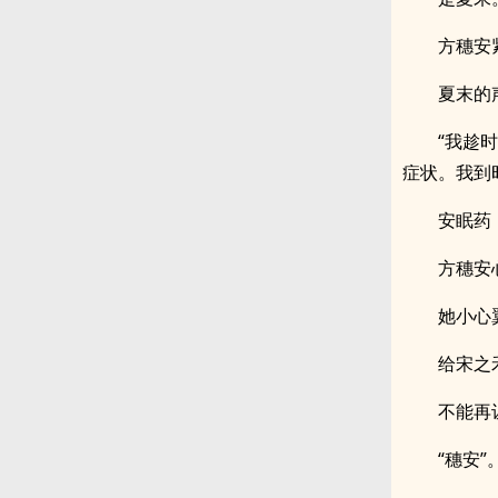
方穗安
夏末的
“我趁
症状。我到
安眠药
方穗安
她小心
给宋之
不能再
“穗安”