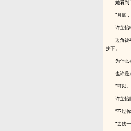
她看到
“月底
许芷怡
边角被
接下。
为什么
也许是
“可以
许芷怡
“不过
“去找