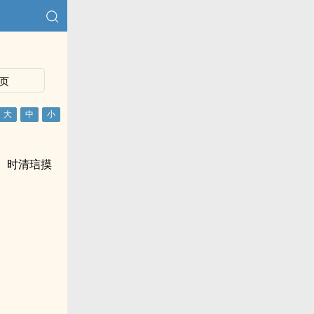
页
。时清琂摸