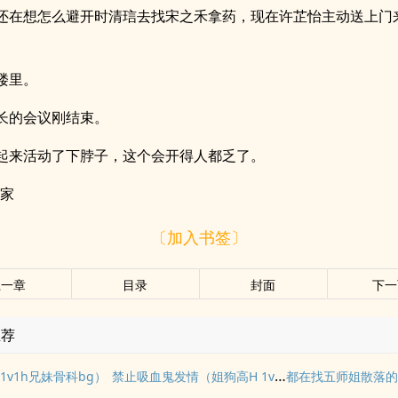
还在想怎么避开时清琂去找宋之禾拿药，现在许芷怡主动送上门
。
楼里。
长的会议刚结束。
起来活动了下脖子，这个会开得人都乏了。
许家
〔加入书签〕
上一章
目录
封面
下一
推荐
禁止吸血鬼发情（姐狗高H 1v1）
1v1h兄妹骨科bg）
都在找五师姐散落