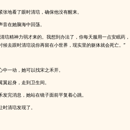
紧张地看了眼时清琂，确保他没有醒来。
声音在她脑海中回荡。
时清琂精神力弱才来的。我想到办法了，你每天服用一点安眠药
时候去跟时清琂说你再留在小世界，现实里的躯体就会死亡。”
心中一动，她可以找宋之禾开。
翼翼起身，走到卫生间。
禾发完消息，她站在镜子面前平复着心跳。
让时清琂发现了。
。