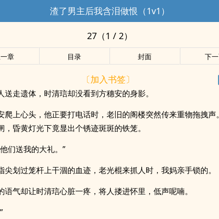
渣了男主后我含泪做恨（1v1）
27（1 / 2）
上一章
目录
封面
下一
〔加入书签〕
人送走遗体，时清琂却没看到方穗安的身影。
安爬上心头，他正要打电话时，老旧的阁楼突然传来重物拖拽声
闸，昏黄灯光下竟显出个锈迹斑斑的铁笼。
岁他们送我的大礼。”
指尖划过笼杆上干涸的血迹，老光棍来抓人时，我妈亲手锁的。
的语气却让时清琂心脏一疼，将人搂进怀里，低声呢喃。
”