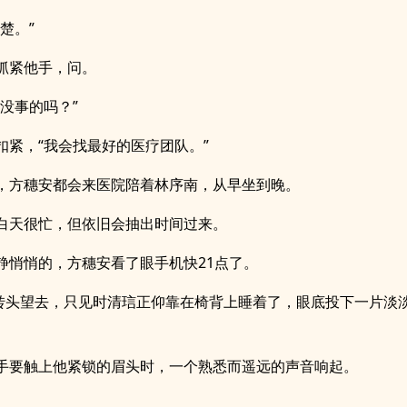
楚。”
抓紧他手，问。
会没事的吗？”
扣紧，“我会找最好的医疗团队。”
，方穗安都会来医院陪着林序南，从早坐到晚。
白天很忙，但依旧会抽出时间过来。
静悄悄的，方穗安看了眼手机快21点了。
她转头望去，只见时清琂正仰靠在椅背上睡着了，眼底投下一片淡
。
手要触上他紧锁的眉头时，一个熟悉而遥远的声音响起。
。