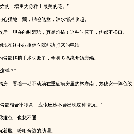
腐烂的土壤里为你种出最美的花。”
的心猛地一颤，眼睑低垂，泪水悄然收起。
咬牙：现在的时清琂，真是难搞！这种时候了，他都不松口。
到现在还不敢相信医院那边打来的电话。
的骨髓移植手术失败了，全身多系统开始衰竭。
这样？”
璃房，看着一动不动躺在重症病房里的林序南，方穗安一阵心绞
的骨髓相合率很高，应该应该不会出现这种情况。”
露难色，也想不通。
沉着脸，吩咐旁边的助理。