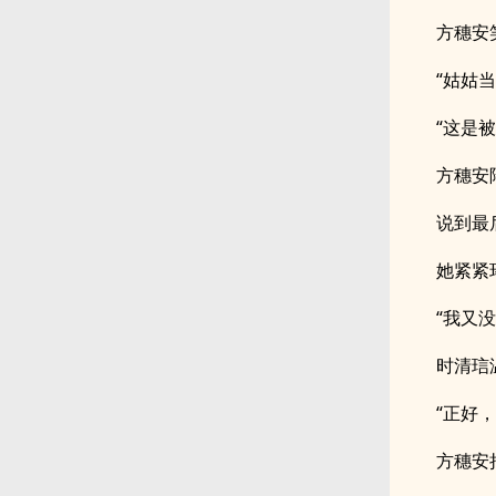
方穗安
“姑姑
“这是
方穗安
说到最
她紧紧
“我又
时清琂
“正好
方穗安