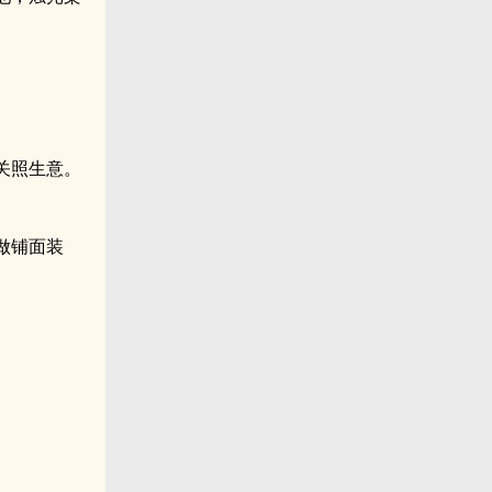
关照生意。
做铺面装