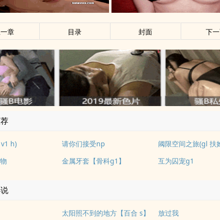
上一章
目录
封面
下一
推荐
1 h)
请你们接受np
阈限空间之旅(gl 扶
物
金属牙套【骨科g1】
互为囚宠g1
小说
太阳照不到的地方【百合 s】
放过我