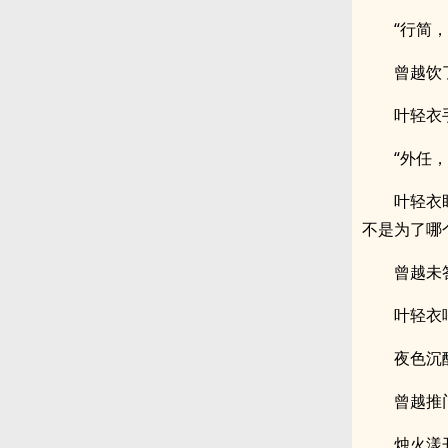
“行简
曾越饮
叶轻衣
“外任
叶轻衣
不是为了哪
曾越未
叶轻衣
夜色沉
曾越推
烛火漾