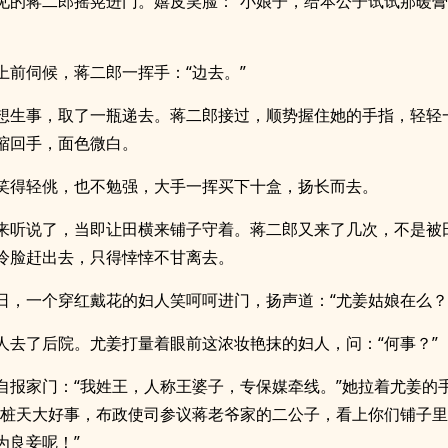
见的蒋二郎摇晃进门。嬉皮笑脸：“小娘子，给本公子试试那暖
上前伺候，蒋二郎一挥手：“边去。”
想生事，取了一瓶递去。蒋二郎接过，顺势握住她的手指，轻轻
缩回手，面色微白。
笑得轻佻，也不勉强，大手一挥买下十盒，扬长而去。
来听说了，当即让田横来铺子守着。蒋二郎又来了几次，不是被
冷脸赶出去，只得悻悻不甘离去。
日，一个穿红戴花的妇人笑呵呵进门，扬声道：“尤姜姑娘在么？
人去了后院。尤姜打量着眼前这浓妆艳抹的妇人，问：“何事？”
自报家门：“我姓王，人称王婆子，专保媒牵线。”她拉着尤姜的
有桩天大好事，布政使司参议蒋老爷家的二公子，看上你们铺子
为良妾呢！”