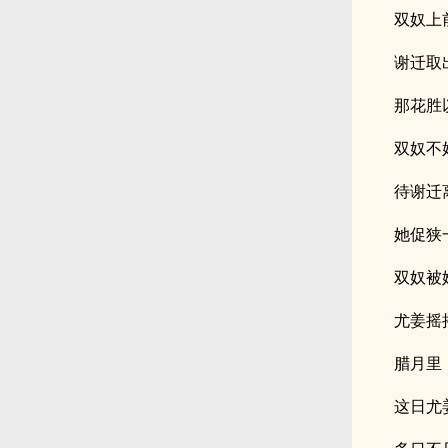
双奴上
谢迁取
那花胜
双奴不
待谢迁
她促狭
双奴被
尤姜摇
腊月里
这日尤