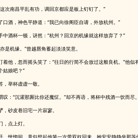
，这次南昌平乱有功，调回京都应是板上钉钉了。”
了口酒，神色平静道：“我已向徐阁臣自请，外放杭州。”
手中酒杯一顿，讶然：“杭州？回京的机缘就这样放弃了？”
，亦是机缘。”曾越唇角蓄起淡淡笑意。
盯着他，忽而摇头笑了：“往日的行简不会放过这般良机。”他似有
个姑娘吧？”
答，举杯虚虚一敬。
喟叹：“沉濯那厮比你还魔怔。”却不再语，将杯中残酒一饮而尽
酽，砂皮巷旧宅一片寂寥。
门，点上灯。
开，恍惚间，竟似想起他第一次带双奴回来。她安安静静坐那等