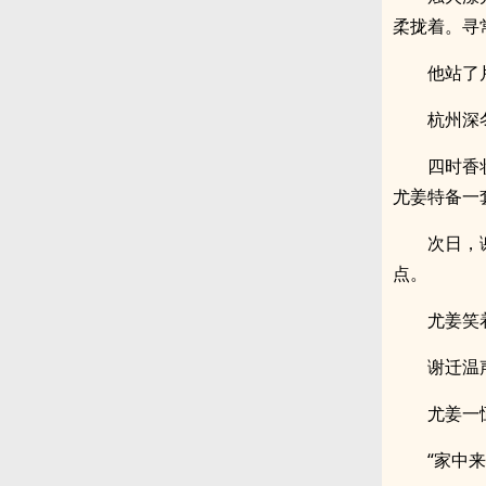
柔拢着。寻
他站了
杭州深
四时香
尤姜特备一
次日，
点。
尤姜笑
谢迁温
尤姜一
“家中