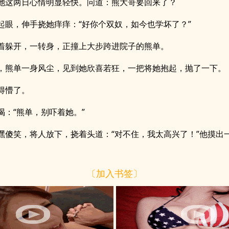
她这两日心情明显轻快。问道：熊大哥要回来了？
起眼，伸手挠她痒痒：“好你个双奴，如今也学坏了？”
着躲开，一转身，正撞上大步跨进院子的熊单。
，熊单一身风尘，见到她欣喜若狂，一把将她抱起，抛了一下。
得懵了。
喝：“熊单，别吓着她。”
嘿傻笑，将人放下，挠着头道：“对不住，我太高兴了！”他摸出
〔加入书签〕