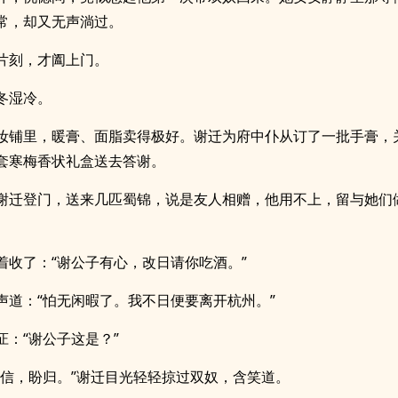
常，却又无声淌过。
片刻，才阖上门。
冬湿冷。
妆铺里，暖膏、面脂卖得极好。谢迁为府中仆从订了一批手膏，
套寒梅香状礼盒送去答谢。
谢迁登门，送来几匹蜀锦，说是友人相赠，他用不上，留与她们
着收了：“谢公子有心，改日请你吃酒。”
声道：“怕无闲暇了。我不日便要离开杭州。”
怔：“谢公子这是？”
来信，盼归。”谢迁目光轻轻掠过双奴，含笑道。