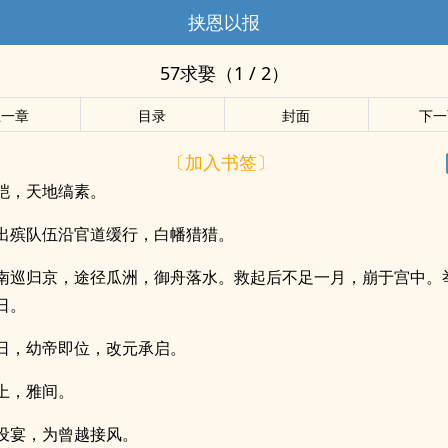
挟恩以报
57求娶（1 / 2）
上一章
目录
封面
下一
〔加入书签〕
皑，天地缟素。
出殡队伍沿官道缓行，白幡猎猎。
南巡归京，途径瓜洲，御舟落水。救起后不足一月，崩于宫中。
日。
日，幼帝即位，改元承启。
上，雅间。
设宴，为曾越接风。