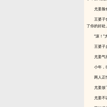
尤姜脸
王婆子
了你的好处
“滚！
王婆子
尤姜气
小年，
两人正
尤姜放
尤姜不