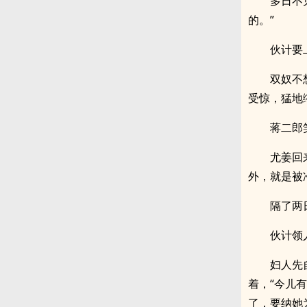
多日不
的。”
伙计要
双奴不
受惊，猛地
蒋二郎
尤姜回
外，就是被
隔了两
伙计领
妇人先
着，“今儿
了，要纳她