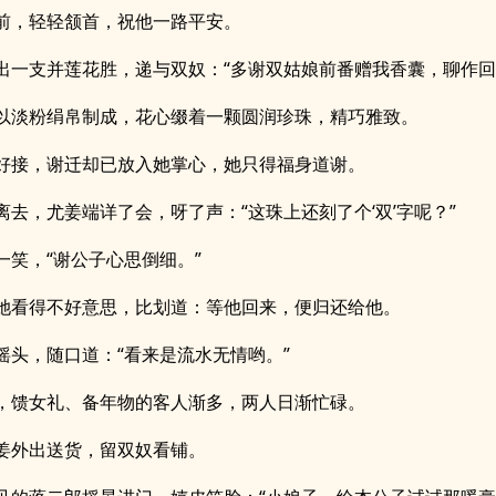
前，轻轻颔首，祝他一路平安。
出一支并莲花胜，递与双奴：“多谢双姑娘前番赠我香囊，聊作回
以淡粉绢帛制成，花心缀着一颗圆润珍珠，精巧雅致。
好接，谢迁却已放入她掌心，她只得福身道谢。
离去，尤姜端详了会，呀了声：“这珠上还刻了个‘双’字呢？”
一笑，“谢公子心思倒细。”
她看得不好意思，比划道：等他回来，便归还给他。
摇头，随口道：“看来是流水无情哟。”
，馈女礼、备年物的客人渐多，两人日渐忙碌。
姜外出送货，留双奴看铺。