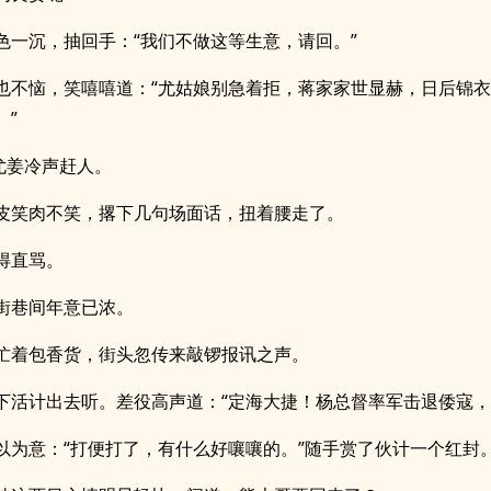
色一沉，抽回手：“我们不做这等生意，请回。”
也不恼，笑嘻嘻道：“尤姑娘别急着拒，蒋家家世显赫，日后锦
。”
”尤姜冷声赶人。
皮笑肉不笑，撂下几句场面话，扭着腰走了。
得直骂。
街巷间年意已浓。
忙着包香货，街头忽传来敲锣报讯之声。
下活计出去听。差役高声道：“定海大捷！杨总督率军击退倭寇，
以为意：“打便打了，有什么好嚷嚷的。”随手赏了伙计一个红封