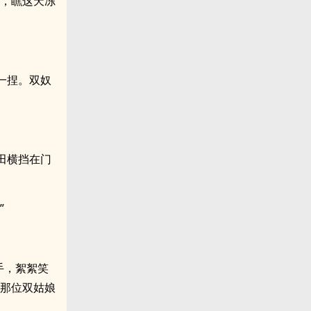
膏，瞧这天冻
一捏。双奴
田横挡在门
”
手，絮絮笑
里那位双姑娘