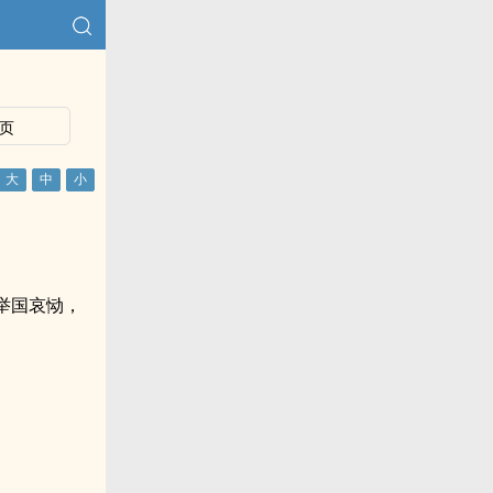
页
举国哀恸，