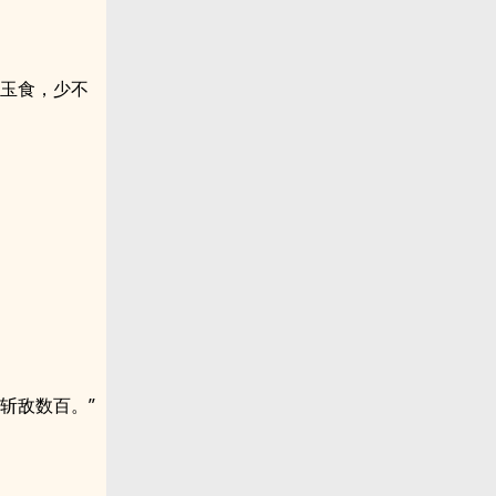
衣玉食，少不
斩敌数百。”
。