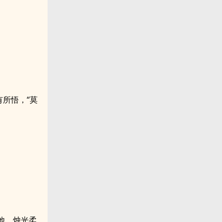
所悟，“莫
。
他，烛光柔