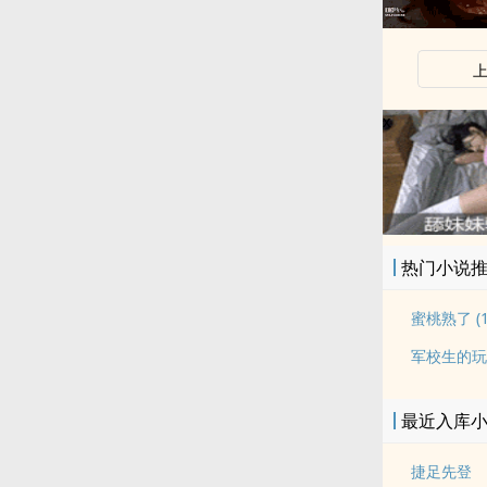
x
热门小说
蜜桃熟了 (1v
军校生的玩
最近入库
捷足先登