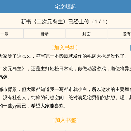
宅之崛起
新书《二次元岛主》已经上传（1 / 1）
上一章
目录
封面
没有
〔加入书签〕
大家等了这么久，每写完一本懒癌就发作的毛病大概是没救了。
二次元岛主》，还是主打轻松日常流，做做动漫游戏，顺便将异
偶像。
都市背景，但大家都知道我一写都市就小白，所以这次的主要舞
。没有社会人，纯粹的幻想空间，绝对满足宅男们的梦想。嗯，
的一些yy而已，希望大家能喜欢。
〔加入书签〕