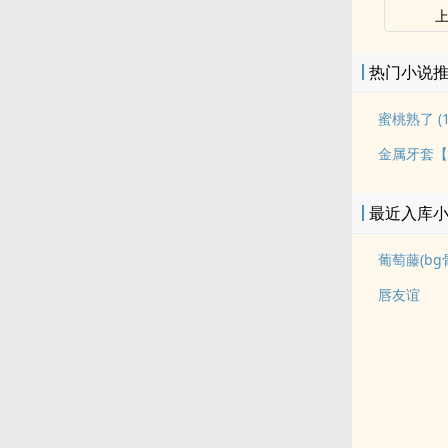
热门小说
蜜桃熟了 (1v
金属牙套【
最近入库
葡萄藤(bg
唇友谊