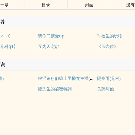
上一章
目录
封面
没有
推荐
1 h)
请你们接受np
军校生的玩物
骨科g1】
互为囚宠g1
《玉壶传》
小说
被淫追粉们缠上团播女主播(露出NPH)
骨)
隔夜雨(骨科)
陸先生的祕密特調
良药与他