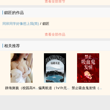
查看全部章节
鎖匠的作品
同班同学好像想上我(简)
/
鎖匠
查看全部作品
相关推荐
静海旖旎（校园高H）
偏离航道（1v1h兄妹骨科bg）
禁止吸血鬼发情（姐狗高H 1v1）