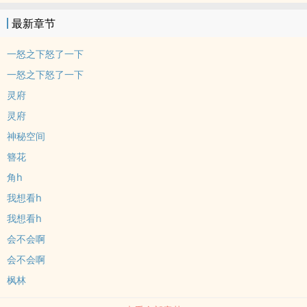
途径却好像和自己想的不太一样。
最新章节
嗯……三千大道，殊途同归，啊哈哈、啊哈哈哈哈。
一怒之下怒了一下
一怒之下怒了一下
灵府
灵府
神秘空间
簪花
角h
我想看h
我想看h
会不会啊
会不会啊
枫林