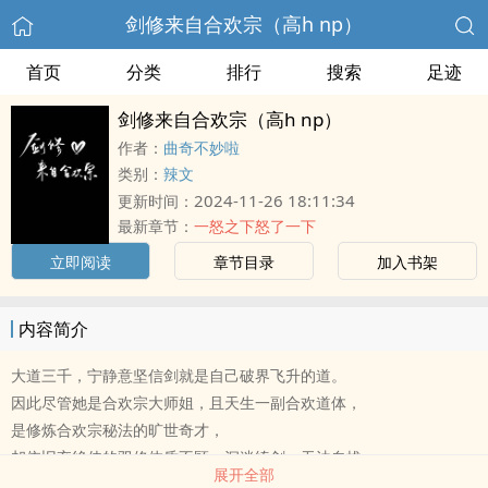
剑修来自合欢宗（高h np）
首页
分类
排行
搜索
足迹
剑修来自合欢宗（高h np）
作者：
曲奇不妙啦
类别：
辣文
2024-11-26 18:11:34
更新时间：
最新章节：
一怒之下怒了一下
立即阅读
章节目录
加入书架
内容简介
大道三千，宁静意坚信剑就是自己破界飞升的道。
因此尽管她是合欢宗大师姐，且天生一副合欢道体，
是修炼合欢宗秘法的旷世奇才，
却依旧弃绝佳的双修体质不顾，沉迷练剑，无法自拔。
展开全部
只是练着练着，宁静意发现自己的修为是提升了，