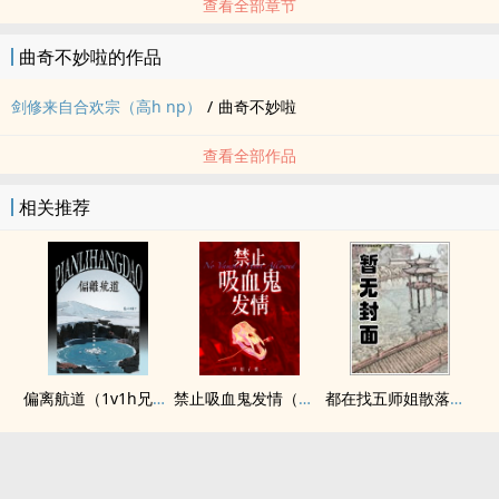
查看全部章节
曲奇不妙啦的作品
剑修来自合欢宗（高h np）
/
曲奇不妙啦
查看全部作品
相关推荐
偏离航道（1v1h兄妹骨科bg）
禁止吸血鬼发情（姐狗高H 1v1）
都在找五师姐散落的法宝